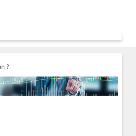
on ?
estions pour voir si la réponse à votre question s'y