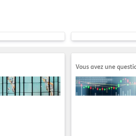
Brent Crude Oil Future
Vous avez une questi
Consultez notre foire aux qu
trouve déjà !