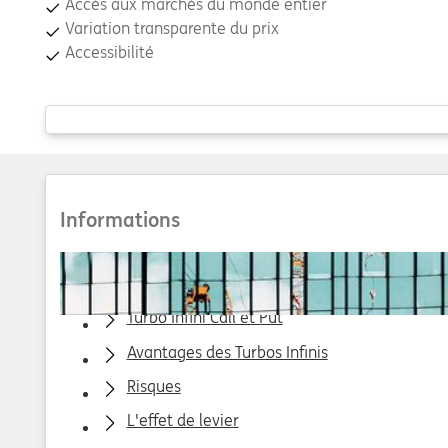
Accès aux marchés du monde entier
Variation transparente du prix
Accessibilité
Or
Informations
Qu’est ce qu’un Turbo Infini ?
Turbo Infini Call et Put
Avantages des Turbos Infinis
Risques
L'effet de levier